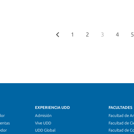
1
2
3
4
5
EXPERIENCIA UDD
FACULTADES
dor
Admisión
Facultad de Ar
ientas
Vive UDD
Facultad de Ci
edor
UDD Global
Facultad de C