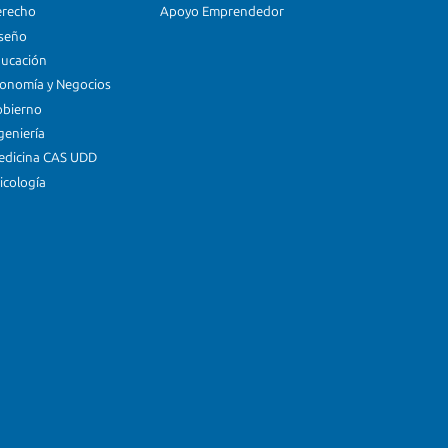
erecho
Apoyo Emprendedor
iseño
ducación
conomía y Negocios
obierno
geniería
edicina CAS UDD
icología