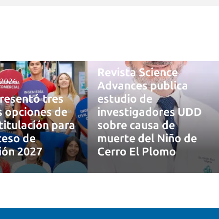
4 agosto, 2026
Revista Science
 2026
Advances publica
resentó tres
estudio de
 opciones de
investigadores UDD
titulación para
sobre causa de
ceso de
muerte del Niño de
ión 2027
Cerro El Plomo