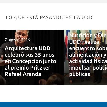
LO QUE ESTÁ PASANDO EN LA UDD
7 agosto, 2026
Nutrición y Die
7 agosto, 2026
UDD realiza
Arquitectura UDD
encuentro sob
celebró sus 35 años
alimentación y
en Concepción junto
actividad físic
al premio Pritzker
impulsar políti
Rafael Aranda
públicas