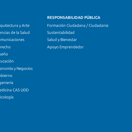
RESPONSABILIDAD PÚBLICA
quitectura y Arte
Formación Ciudadana / Ciudadanía
encias de la Salud
Sustentabilidad
omunicaciones
Salud y Bienestar
erecho
Apoyo Emprendedor
iseño
ducación
conomía y Negocios
obierno
geniería
edicina CAS UDD
icología