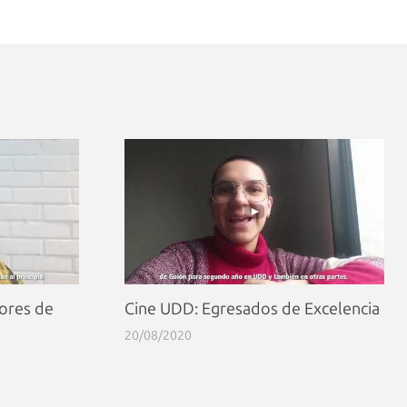
ores de
Cine UDD: Egresados de Excelencia
20/08/2020