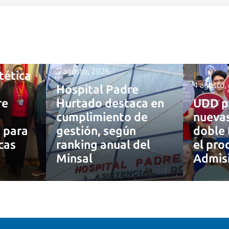
5 agosto, 2026
tética
4 agosto,
Hospital Padre
re
Hurtado destaca en
UDD p
cumplimiento de
nuevas
a para
gestión, según
doble 
cas
ranking anual del
el pro
Minsal
Admis