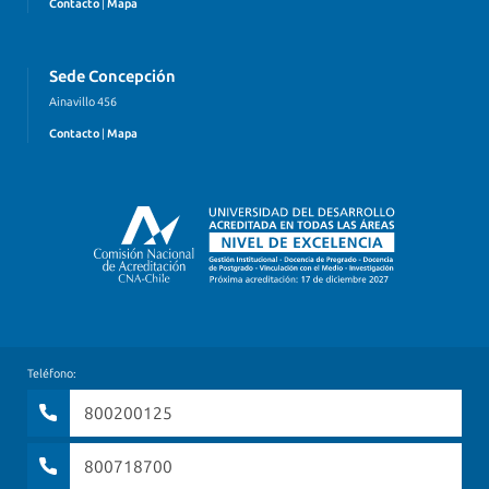
Contacto
|
Mapa
Sede Concepción
Ainavillo 456
Contacto
|
Mapa
Teléfono:
800200125
800718700