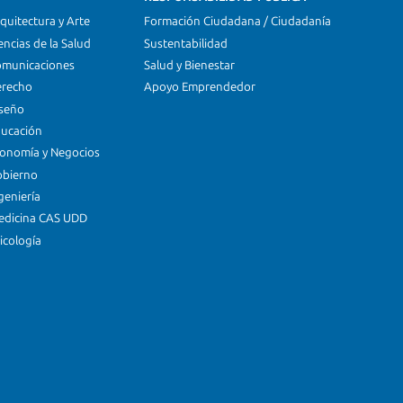
quitectura y Arte
Formación Ciudadana / Ciudadanía
encias de la Salud
Sustentabilidad
omunicaciones
Salud y Bienestar
erecho
Apoyo Emprendedor
iseño
ducación
conomía y Negocios
obierno
geniería
edicina CAS UDD
icología