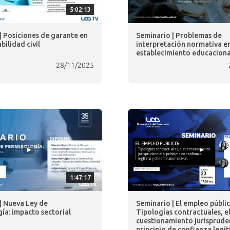
5:02:13
| Posiciones de garante en
Seminario | Problemas de
bilidad civil
interpretación normativa e
establecimiento educaciona
28/11/2025
1:47:17
| Nueva Ley de
Seminario | El empleo públic
ía: impacto sectorial
Tipologías contractuales, e
cuestionamiento jurispruden
principio de confianza legít