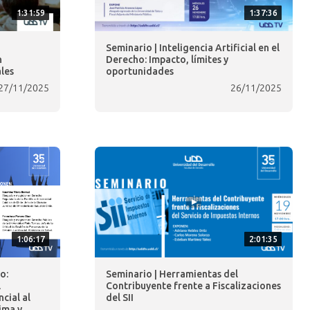
1:31:59
1:37:36
Seminario | Inteligencia Artificial en el
n
Derecho: Impacto, límites y
les
oportunidades
27/11/2025
26/11/2025
1:06:17
2:01:35
o:
Seminario | Herramientas del
l
Contribuyente frente a Fiscalizaciones
cial al
del SII
ima y