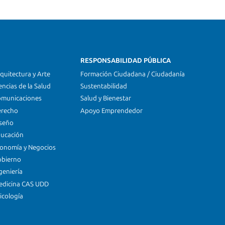
RESPONSABILIDAD PÚBLICA
quitectura y Arte
Formación Ciudadana / Ciudadanía
encias de la Salud
Sustentabilidad
omunicaciones
Salud y Bienestar
erecho
Apoyo Emprendedor
iseño
ducación
conomía y Negocios
obierno
geniería
edicina CAS UDD
icología