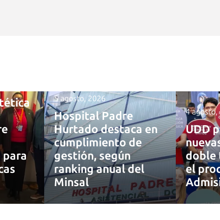
5 agosto, 2026
tética
4 agosto,
Hospital Padre
re
Hurtado destaca en
UDD p
cumplimiento de
nuevas
a para
gestión, según
doble 
cas
ranking anual del
el pro
Minsal
Admis