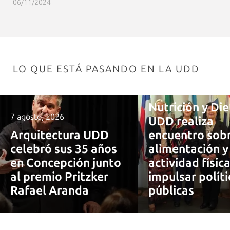
06/11/2024
LO QUE ESTÁ PASANDO EN LA UDD
7 agosto, 2026
Nutrición y Die
7 agosto, 2026
UDD realiza
Arquitectura UDD
encuentro sob
celebró sus 35 años
alimentación y
en Concepción junto
actividad físic
al premio Pritzker
impulsar políti
Rafael Aranda
públicas