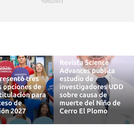
10/05/2023
4 agosto, 2026
Revista Science
 2026
Advances publica
resentó tres
estudio de
 opciones de
investigadores UDD
titulación para
sobre causa de
ceso de
muerte del Niño de
ión 2027
Cerro El Plomo