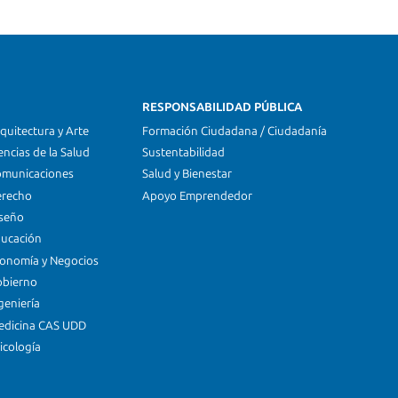
RESPONSABILIDAD PÚBLICA
quitectura y Arte
Formación Ciudadana / Ciudadanía
encias de la Salud
Sustentabilidad
omunicaciones
Salud y Bienestar
erecho
Apoyo Emprendedor
iseño
ducación
conomía y Negocios
obierno
geniería
edicina CAS UDD
icología