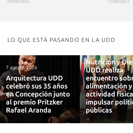
09/08/2023
12/06/2023
LO QUE ESTÁ PASANDO EN LA UDD
7 agosto, 2026
Nutrición y Die
7 agosto, 2026
UDD realiza
Arquitectura UDD
encuentro sob
celebró sus 35 años
alimentación y
en Concepción junto
actividad físic
al premio Pritzker
impulsar políti
Rafael Aranda
públicas