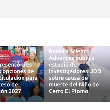
4 agosto, 2026
Revista Science
 2026
Advances publica
resentó tres
estudio de
 opciones de
investigadores UDD
titulación para
sobre causa de
ceso de
muerte del Niño de
ión 2027
Cerro El Plomo