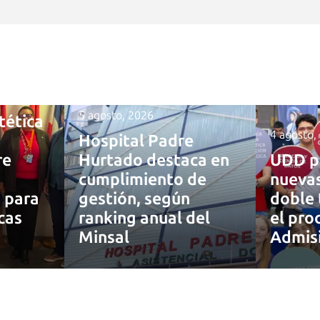
5 agosto, 2026
tética
4 agosto,
Hospital Padre
re
Hurtado destaca en
UDD p
cumplimiento de
nuevas
a para
gestión, según
doble 
cas
ranking anual del
el pro
Minsal
Admis