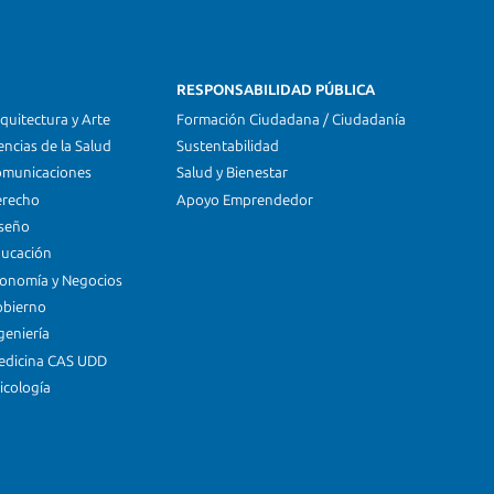
RESPONSABILIDAD PÚBLICA
quitectura y Arte
Formación Ciudadana / Ciudadanía
encias de la Salud
Sustentabilidad
omunicaciones
Salud y Bienestar
erecho
Apoyo Emprendedor
iseño
ducación
conomía y Negocios
obierno
geniería
edicina CAS UDD
icología