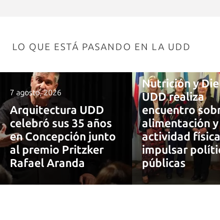
LO QUE ESTÁ PASANDO EN LA UDD
7 agosto, 2026
Nutrición y Die
7 agosto, 2026
UDD realiza
Arquitectura UDD
encuentro sob
celebró sus 35 años
alimentación y
en Concepción junto
actividad físic
al premio Pritzker
impulsar políti
Rafael Aranda
públicas