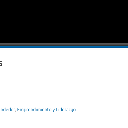
s
endedor
,
Emprendimiento y Liderazgo