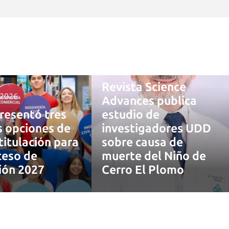
4 agosto, 2026
Revista Science
 2026
Advances publica
resentó tres
estudio de
 opciones de
investigadores UDD
titulación para
sobre causa de
ceso de
muerte del Niño de
ión 2027
Cerro El Plomo