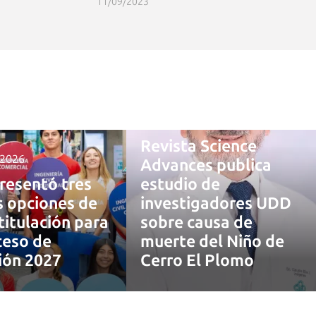
11/09/2023
4 agosto, 2026
Revista Science
 2026
Advances publica
resentó tres
estudio de
 opciones de
investigadores UDD
titulación para
sobre causa de
ceso de
muerte del Niño de
ión 2027
Cerro El Plomo