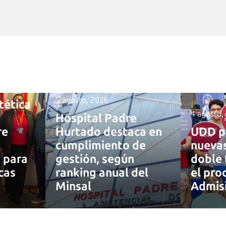
5 agosto, 2026
tética
4 agosto,
Hospital Padre
re
Hurtado destaca en
UDD p
cumplimiento de
nuevas
a para
gestión, según
doble 
cas
ranking anual del
el pro
Minsal
Admis