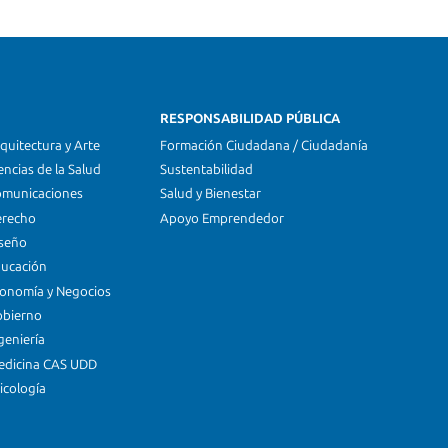
RESPONSABILIDAD PÚBLICA
quitectura y Arte
Formación Ciudadana / Ciudadanía
encias de la Salud
Sustentabilidad
omunicaciones
Salud y Bienestar
erecho
Apoyo Emprendedor
iseño
ducación
conomía y Negocios
obierno
geniería
edicina CAS UDD
icología