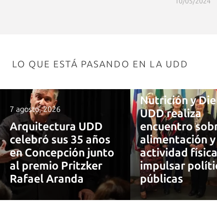
10/05/2024
LO QUE ESTÁ PASANDO EN LA UDD
7 agosto, 2026
Nutrición y Die
7 agosto, 2026
UDD realiza
Arquitectura UDD
encuentro sob
celebró sus 35 años
alimentación y
en Concepción junto
actividad físic
al premio Pritzker
impulsar políti
Rafael Aranda
públicas