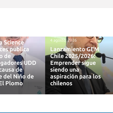
 2026
4 agosto, 2026
a Science
ces publica
Lanzamiento GEM
o de
Chile 2025/2026:
tigadores UDD
Emprender sigue
causa de
siendo una
 del Niño de
aspiración para los
El Plomo
chilenos