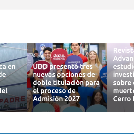
4 agosto,
Revist
4 agosto, 2026
e
Advan
ca en
UDD presentó tres
estudi
de
nuevas opciones de
inves
doble titulación para
sobre 
del
el proceso de
muerte
Admisión 2027
Cerro 