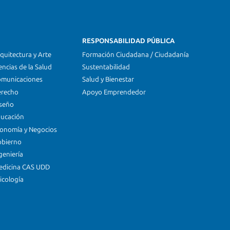
RESPONSABILIDAD PÚBLICA
quitectura y Arte
Formación Ciudadana / Ciudadanía
encias de la Salud
Sustentabilidad
omunicaciones
Salud y Bienestar
erecho
Apoyo Emprendedor
iseño
ducación
conomía y Negocios
obierno
geniería
edicina CAS UDD
icología