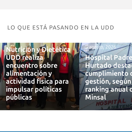
LO QUE ESTÁ PASANDO EN LA UDD
7 agosto, 2026
5 agosto, 2026
Nutrición y Dietética
UDD realiza
Hospital Padr
encuentro sobre
Hurtado desta
alimentación y
cumplimiento 
actividad física para
gestión, según
impulsar políticas
ranking anual 
públicas
Minsal