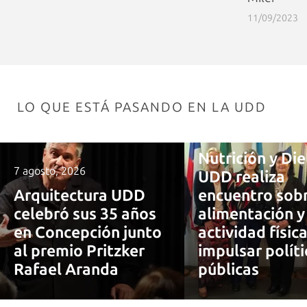
11/09/2023
LO QUE ESTÁ PASANDO EN LA UDD
7 agosto, 2026
Nutrición y Die
7 agosto, 2026
UDD realiza
Arquitectura UDD
encuentro sob
celebró sus 35 años
alimentación y
en Concepción junto
actividad físic
al premio Pritzker
impulsar políti
Rafael Aranda
públicas