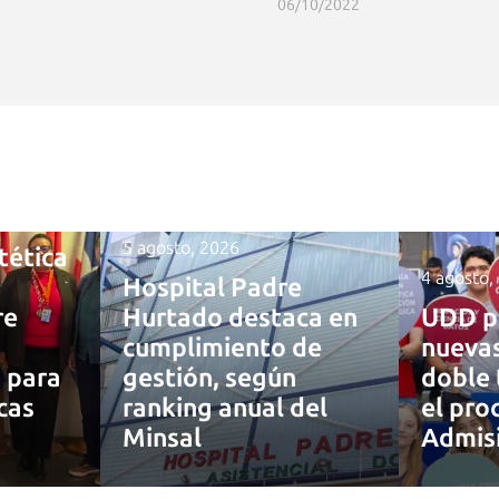
06/10/2022
5 agosto, 2026
tética
4 agosto,
Hospital Padre
re
Hurtado destaca en
UDD p
cumplimiento de
nuevas
a para
gestión, según
doble 
cas
ranking anual del
el pro
Minsal
Admis