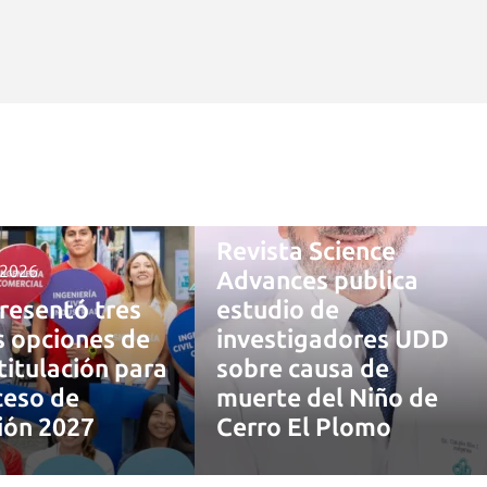
4 agosto, 2026
Revista Science
 2026
Advances publica
resentó tres
estudio de
 opciones de
investigadores UDD
titulación para
sobre causa de
ceso de
muerte del Niño de
ión 2027
Cerro El Plomo