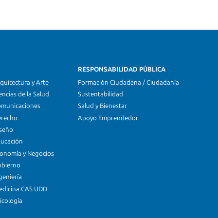
RESPONSABILIDAD PÚBLICA
quitectura y Arte
Formación Ciudadana / Ciudadanía
encias de la Salud
Sustentabilidad
omunicaciones
Salud y Bienestar
erecho
Apoyo Emprendedor
iseño
ducación
conomía y Negocios
obierno
geniería
edicina CAS UDD
icología