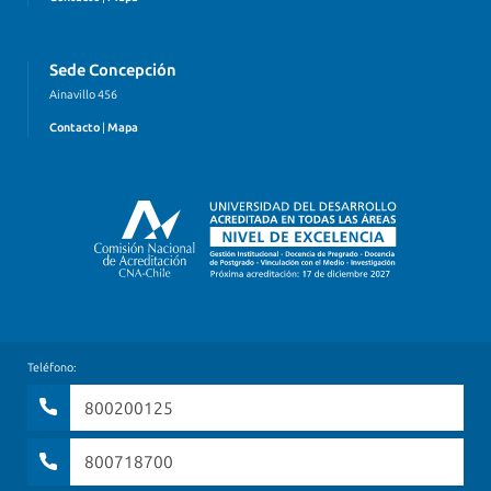
Sede Concepción
Ainavillo 456
Contacto
|
Mapa
Teléfono:
800200125
800718700