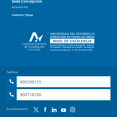
Sede Concepción
Ainavillo 456
Contacto
|
Mapa
Teléfono:
800200125
800718700
Twitter
Facebook
LinkedIn
YouTube
Instagram
Encuéntranos en: