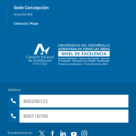
Sede Concepción
Ainavillo 456
Contacto
|
Mapa
Teléfono:
800200125
800718700
Twitter
Facebook
LinkedIn
YouTube
Instagram
Encuéntranos en: