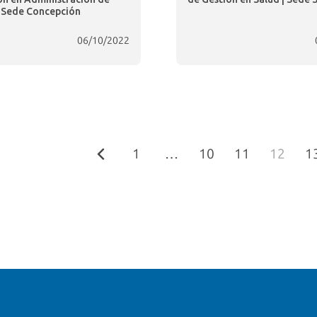
| Sede Concepción
06/10/2022
1
…
10
11
12
1