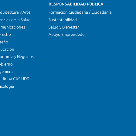
RESPONSABILIDAD PÚBLICA
quitectura y Arte
Formación Ciudadana / Ciudadanía
encias de la Salud
Sustentabilidad
omunicaciones
Salud y Bienestar
erecho
Apoyo Emprendedor
iseño
ducación
conomía y Negocios
obierno
geniería
edicina CAS UDD
icología