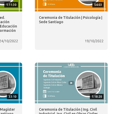
1:11:30
54:03
ed.
Ceremonia de Titulación | Psicología |
cación
Sede Santiago
 Educación
Formación
24/10/2022
19/10/2022
33:10
1:18:20
 Magíster
Ceremonia de Titulación | Ing. Civil
Santiago
Industrial, Ing. Civil en Obras Civiles,