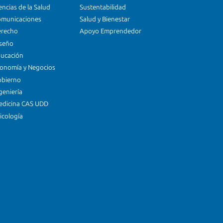
encias de la Salud
Sustentabilidad
omunicaciones
Salud y Bienestar
erecho
Apoyo Emprendedor
iseño
ducación
conomía y Negocios
obierno
geniería
edicina CAS UDD
icología