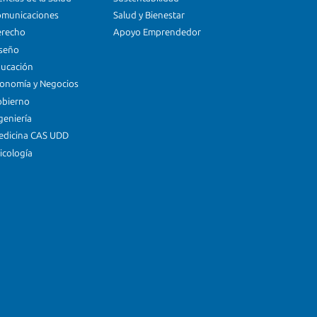
omunicaciones
Salud y Bienestar
erecho
Apoyo Emprendedor
iseño
ducación
conomía y Negocios
obierno
geniería
edicina CAS UDD
icología