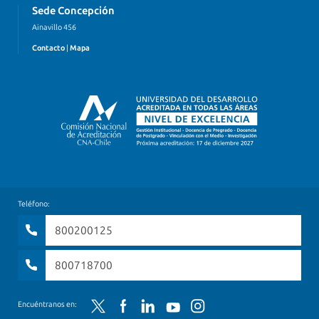
Sede Concepción
Ainavillo 456
Contacto
|
Mapa
Teléfono:
800200125
800718700
Twitter
Facebook
LinkedIn
YouTube
Instagram
Encuéntranos en: