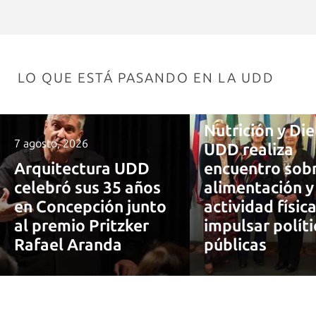
LO QUE ESTÁ PASANDO EN LA UDD
7 agosto, 2026
Nutrición y Die
7 agosto, 2026
UDD realiza
Arquitectura UDD
encuentro sob
celebró sus 35 años
alimentación y
en Concepción junto
actividad físic
al premio Pritzker
impulsar políti
Rafael Aranda
públicas