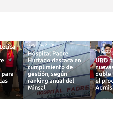
5 agosto, 2026
tética
4 agosto,
Hospital Padre
re
Hurtado destaca en
UDD p
cumplimiento de
nuevas
a para
gestión, según
doble 
cas
ranking anual del
el pro
Minsal
Admis