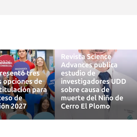
4 agosto, 2026
Revista Science
 2026
Advances publica
resentó tres
estudio de
 opciones de
investigadores UDD
titulación para
sobre causa de
ceso de
muerte del Niño de
ión 2027
Cerro El Plomo