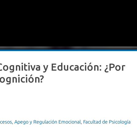
Cognitiva y Educación: ¿Por
ognición?
ocesos
,
Apego y Regulación Emocional
,
Facultad de Psicología