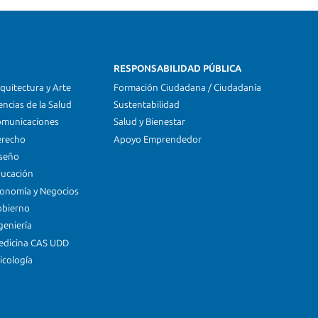
RESPONSABILIDAD PÚBLICA
quitectura y Arte
Formación Ciudadana / Ciudadanía
encias de la Salud
Sustentabilidad
omunicaciones
Salud y Bienestar
erecho
Apoyo Emprendedor
iseño
ducación
conomía y Negocios
obierno
geniería
edicina CAS UDD
icología