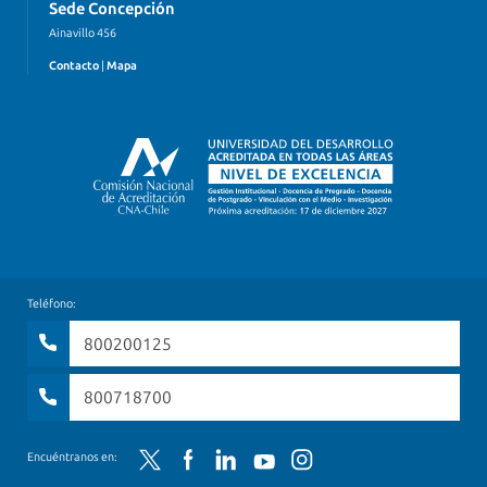
Sede Concepción
Ainavillo 456
Contacto
|
Mapa
Teléfono:
800200125
800718700
Twitter
Facebook
LinkedIn
YouTube
Instagram
Encuéntranos en: