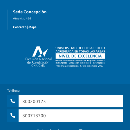
Sede Concepción
Ainavillo 456
Contacto
|
Mapa
Teléfono:
800200125
800718700