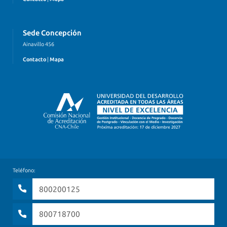
Sede Concepción
Ainavillo 456
Contacto
|
Mapa
Teléfono:
800200125
800718700