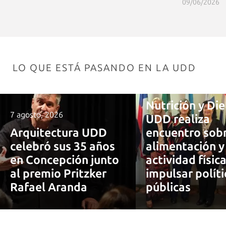
09/06/2026
LO QUE ESTÁ PASANDO EN LA UDD
7 agosto, 2026
Nutrición y Die
7 agosto, 2026
UDD realiza
Arquitectura UDD
encuentro sob
celebró sus 35 años
alimentación y
en Concepción junto
actividad físic
al premio Pritzker
impulsar políti
Rafael Aranda
públicas