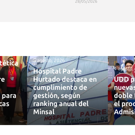
28/05/2026
5 agosto, 2026
tética
4 agosto,
Hospital Padre
re
Hurtado destaca en
UDD p
cumplimiento de
nuevas
a para
gestión, según
doble 
cas
ranking anual del
el pro
Minsal
Admis