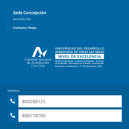
Sede Concepción
Ainavillo 456
Contacto
|
Mapa
Teléfono:
800200125
800718700