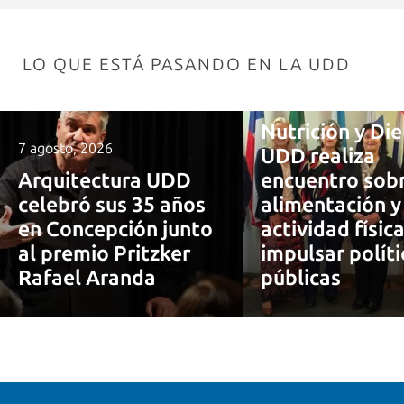
LO QUE ESTÁ PASANDO EN LA UDD
7 agosto, 2026
Nutrición y Die
7 agosto, 2026
UDD realiza
Arquitectura UDD
encuentro sob
celebró sus 35 años
alimentación y
en Concepción junto
actividad físic
al premio Pritzker
impulsar políti
Rafael Aranda
públicas