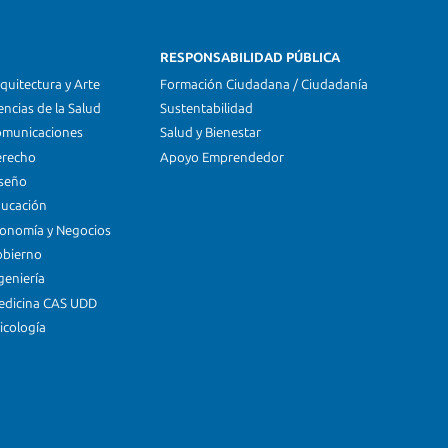
RESPONSABILIDAD PÚBLICA
quitectura y Arte
Formación Ciudadana / Ciudadanía
encias de la Salud
Sustentabilidad
omunicaciones
Salud y Bienestar
erecho
Apoyo Emprendedor
iseño
ducación
conomía y Negocios
obierno
geniería
edicina CAS UDD
icología