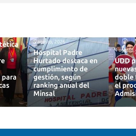
5 agosto, 2026
tética
4 agosto,
Hospital Padre
re
Hurtado destaca en
UDD p
cumplimiento de
nuevas
a para
gestión, según
doble 
cas
ranking anual del
el pro
Minsal
Admis