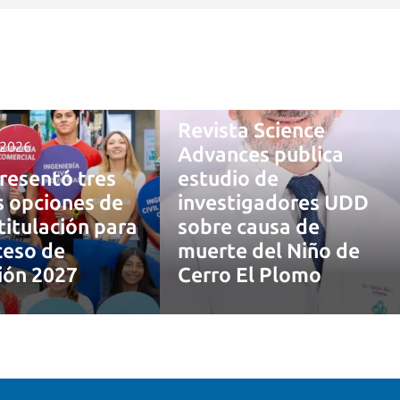
4 agosto, 2026
Revista Science
 2026
Advances publica
resentó tres
estudio de
 opciones de
investigadores UDD
titulación para
sobre causa de
ceso de
muerte del Niño de
ión 2027
Cerro El Plomo