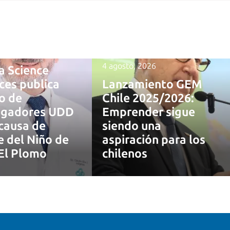
 2026
4 agosto, 2026
a Science
ces publica
Lanzamiento GEM
o de
Chile 2025/2026:
tigadores UDD
Emprender sigue
causa de
siendo una
 del Niño de
aspiración para los
El Plomo
chilenos