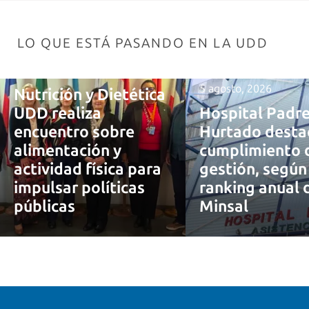
LO QUE ESTÁ PASANDO EN LA UDD
7 agosto, 2026
5 agosto, 2026
Nutrición y Dietética
UDD realiza
Hospital Padr
encuentro sobre
Hurtado desta
alimentación y
cumplimiento 
actividad física para
gestión, según
impulsar políticas
ranking anual 
públicas
Minsal