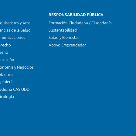
RESPONSABILIDAD PÚBLICA
quitectura y Arte
Formación Ciudadana / Ciudadanía
encias de la Salud
Sustentabilidad
omunicaciones
Salud y Bienestar
erecho
Apoyo Emprendedor
iseño
ducación
conomía y Negocios
obierno
geniería
edicina CAS UDD
icología