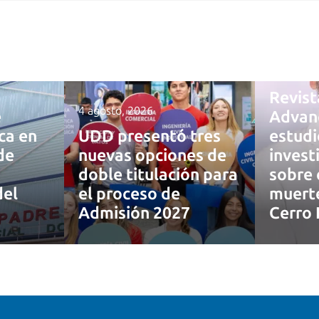
4 agosto,
Revist
4 agosto, 2026
e
Advan
ca en
UDD presentó tres
estudi
de
nuevas opciones de
inves
doble titulación para
sobre 
del
el proceso de
muerte
Admisión 2027
Cerro 