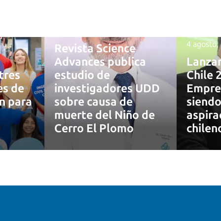
4 agosto, 2026
4 agosto,
Revista Science
Advances publica
Lanza
tres
estudio de
Chile 
es de
investigadores UDD
Empre
ón para
sobre causa de
siendo
muerte del Niño de
aspira
7
Cerro El Plomo
chilen