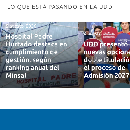
LO QUE ESTÁ PASANDO EN LA UDD
5 agosto, 2026
4 agosto, 2026
Hospital Padre
Hurtado destaca en
UDD presentó 
cumplimiento de
nuevas opcion
gestión, según
doble titulaci
ranking anual del
el proceso de
Minsal
Admisión 202