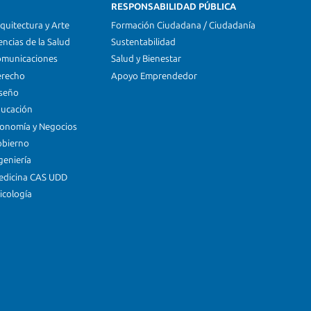
RESPONSABILIDAD PÚBLICA
quitectura y Arte
Formación Ciudadana / Ciudadanía
encias de la Salud
Sustentabilidad
omunicaciones
Salud y Bienestar
erecho
Apoyo Emprendedor
iseño
ducación
conomía y Negocios
obierno
geniería
edicina CAS UDD
icología