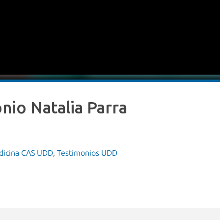
nio Natalia Parra
dicina CAS UDD
,
Testimonios UDD