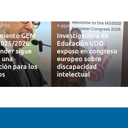
 2026
4 agosto, 2026
miento GEM
Investigadora de
2025/2026:
Educación UDD
nder sigue
expuso en congreso
 una
europeo sobre
ción para los
discapacidad
os
intelectual