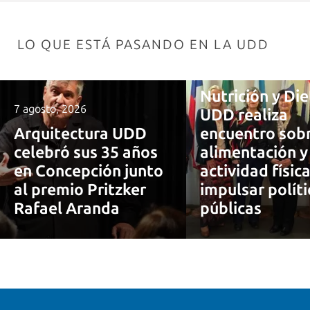
LO QUE ESTÁ PASANDO EN LA UDD
7 agosto, 2026
Nutrición y Die
7 agosto, 2026
UDD realiza
Arquitectura UDD
encuentro sob
celebró sus 35 años
alimentación y
en Concepción junto
actividad físic
al premio Pritzker
impulsar políti
Rafael Aranda
públicas