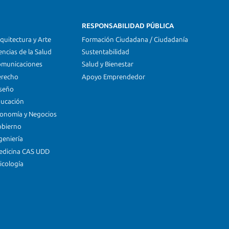
RESPONSABILIDAD PÚBLICA
quitectura y Arte
Formación Ciudadana / Ciudadanía
encias de la Salud
Sustentabilidad
omunicaciones
Salud y Bienestar
erecho
Apoyo Emprendedor
iseño
ducación
conomía y Negocios
obierno
geniería
edicina CAS UDD
icología