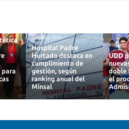
5 agosto, 2026
tética
4 agosto,
Hospital Padre
re
Hurtado destaca en
UDD p
cumplimiento de
nuevas
a para
gestión, según
doble 
cas
ranking anual del
el pro
Minsal
Admis