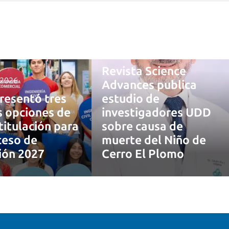
4 agosto, 2026
Revista Science
 2026
Advances publica
resentó tres
estudio de
 opciones de
investigadores UDD
titulación para
sobre causa de
ceso de
muerte del Niño de
ión 2027
Cerro El Plomo