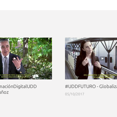
maciónDigitalUDD
#UDDFUTURO - Globaliz
uñoz
05/10/2017