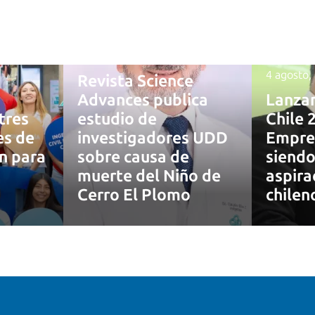
4 agosto, 2026
4 agosto,
Revista Science
Advances publica
Lanza
tres
estudio de
Chile 
es de
investigadores UDD
Empre
ón para
sobre causa de
siendo
muerte del Niño de
aspira
7
Cerro El Plomo
chilen