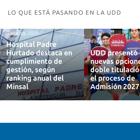
LO QUE ESTÁ PASANDO EN LA UDD
5 agosto, 2026
4 agosto, 2026
Hospital Padre
Hurtado destaca en
UDD presentó 
cumplimiento de
nuevas opcion
gestión, según
doble titulaci
ranking anual del
el proceso de
Minsal
Admisión 202