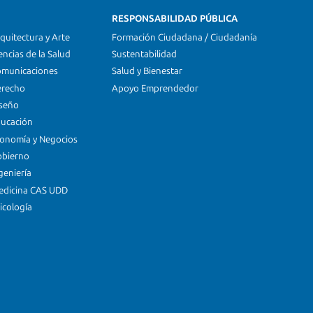
RESPONSABILIDAD PÚBLICA
quitectura y Arte
Formación Ciudadana / Ciudadanía
encias de la Salud
Sustentabilidad
omunicaciones
Salud y Bienestar
erecho
Apoyo Emprendedor
iseño
ducación
conomía y Negocios
obierno
geniería
edicina CAS UDD
icología