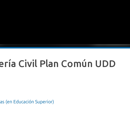
iería Civil Plan Común UDD
as (en Educación Superior)