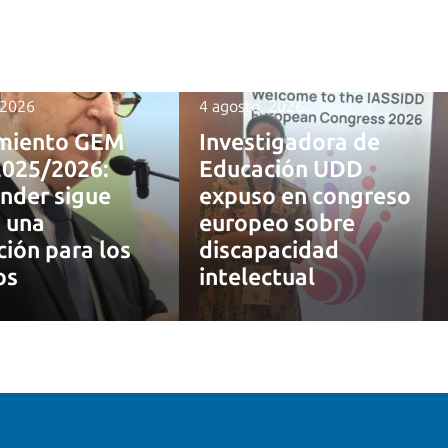
 2026
4 agosto, 2026
miento GEM
Investigadora de
2025/2026:
Educación UDD
nder sigue
expuso en congreso
 una
europeo sobre
ción para los
discapacidad
os
intelectual