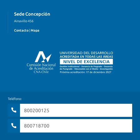
Sede Concepción
Ainavillo 456
Contacto
|
Mapa
Teléfono:
800200125
800718700