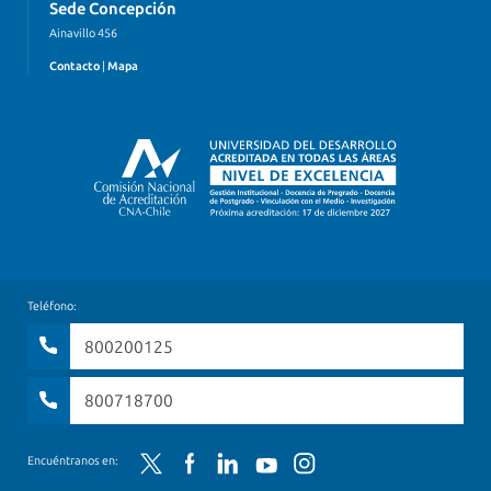
Sede Concepción
Ainavillo 456
Contacto
|
Mapa
Teléfono:
800200125
800718700
Twitter
Facebook
LinkedIn
YouTube
Instagram
Encuéntranos en: