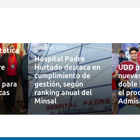
5 agosto, 2026
tética
4 agosto,
Hospital Padre
re
Hurtado destaca en
UDD p
cumplimiento de
nuevas
a para
gestión, según
doble 
cas
ranking anual del
el pro
Minsal
Admis