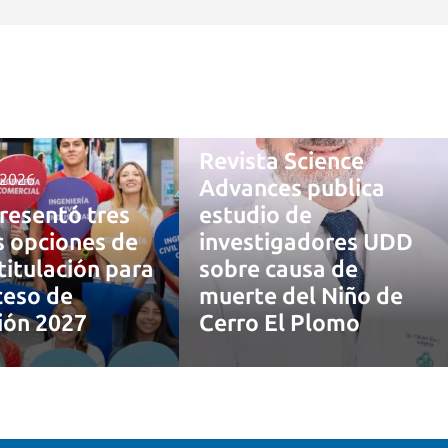
4 agosto, 2026
Revista Science
 2026
Advances publica
resentó tres
estudio de
 opciones de
investigadores UDD
titulación para
sobre causa de
ceso de
muerte del Niño de
ión 2027
Cerro El Plomo