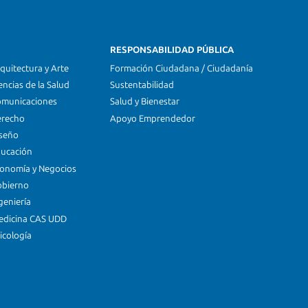
RESPONSABILIDAD PÚBLICA
quitectura y Arte
Formación Ciudadana / Ciudadanía
encias de la Salud
Sustentabilidad
omunicaciones
Salud y Bienestar
erecho
Apoyo Emprendedor
iseño
ducación
conomía y Negocios
obierno
geniería
edicina CAS UDD
icología