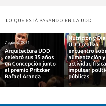
LO QUE ESTÁ PASANDO EN LA UDD
7 agosto, 2026
Nutrición y Die
7 agosto, 2026
UDD realiza
Arquitectura UDD
encuentro sob
celebró sus 35 años
alimentación y
en Concepción junto
actividad físic
al premio Pritzker
impulsar políti
Rafael Aranda
públicas