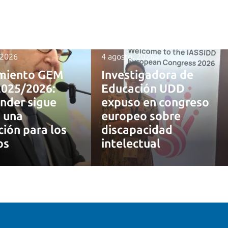
 2026
4 agosto, 2026
miento GEM
Investigadora de
2025/2026:
Educación UDD
nder sigue
expuso en congreso
 una
europeo sobre
ción para los
discapacidad
os
intelectual