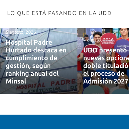
LO QUE ESTÁ PASANDO EN LA UDD
5 agosto, 2026
4 agosto, 2026
Hospital Padre
Hurtado destaca en
UDD presentó 
cumplimiento de
nuevas opcion
gestión, según
doble titulaci
ranking anual del
el proceso de
Minsal
Admisión 202