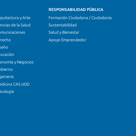
RESPONSABILIDAD PÚBLICA
quitectura y Arte
Formación Ciudadana / Ciudadanía
encias de la Salud
Sustentabilidad
omunicaciones
Salud y Bienestar
erecho
Apoyo Emprendedor
iseño
ducación
conomía y Negocios
obierno
geniería
edicina CAS UDD
icología