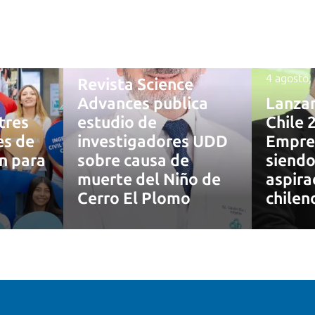
4 agosto, 2026
4 agosto,
Revista Science
Advances publica
Lanza
tres
estudio de
Chile 
es de
investigadores UDD
Empre
ón para
sobre causa de
siendo
muerte del Niño de
aspira
7
Cerro El Plomo
chilen