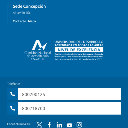
Sede Concepción
Ainavillo 456
Contacto
|
Mapa
Teléfono:
800200125
800718700
Twitter
Facebook
LinkedIn
YouTube
Instagram
Encuéntranos en: