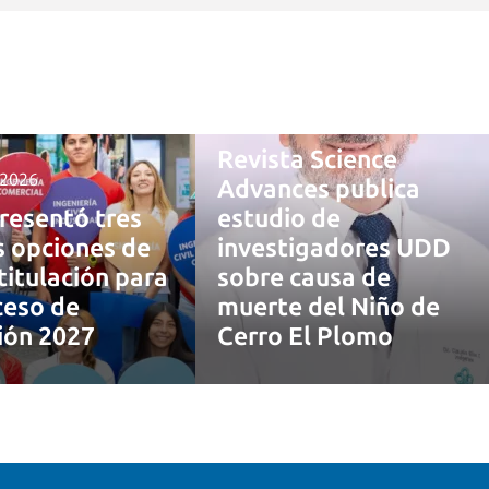
4 agosto, 2026
Revista Science
 2026
Advances publica
resentó tres
estudio de
 opciones de
investigadores UDD
titulación para
sobre causa de
ceso de
muerte del Niño de
ión 2027
Cerro El Plomo