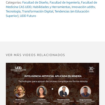
Categorias:
Facultad de Diseño
,
Facultad de Ingeniería
,
Facultad de
Medicina CAS UDD
,
Habilidades y Herramientas
,
Innovación uddtv
,
Tecnología
,
Transformación Digital
,
Tendencias (en Educación
Superior)
,
UDD Futuro
VER MÁS VIDEOS RELACIONADOS