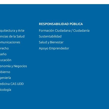
RESPONSABILIDAD PÚBLICA
quitectura y Arte
Formación Ciudadana / Ciudadanía
encias de la Salud
Sustentabilidad
omunicaciones
Salud y Bienestar
erecho
Apoyo Emprendedor
iseño
ducación
conomía y Negocios
obierno
geniería
edicina CAS UDD
icología