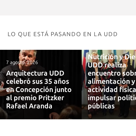
LO QUE ESTÁ PASANDO EN LA UDD
7 agosto, 2026
Nutrición y Die
7 agosto, 2026
UDD realiza
Arquitectura UDD
encuentro sob
celebró sus 35 años
alimentación y
en Concepción junto
actividad físic
al premio Pritzker
impulsar políti
Rafael Aranda
públicas