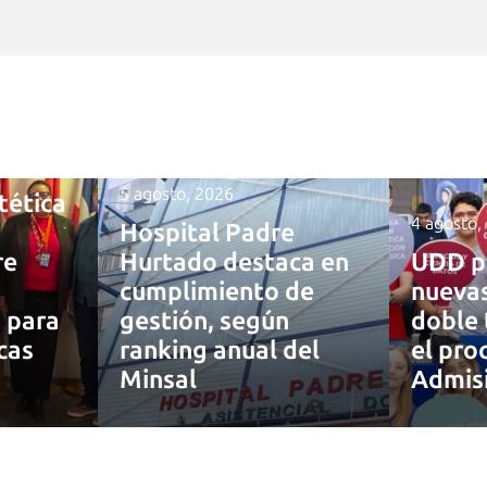
5 agosto, 2026
tética
4 agosto,
Hospital Padre
re
Hurtado destaca en
UDD p
cumplimiento de
nuevas
a para
gestión, según
doble 
cas
ranking anual del
el pro
Minsal
Admis