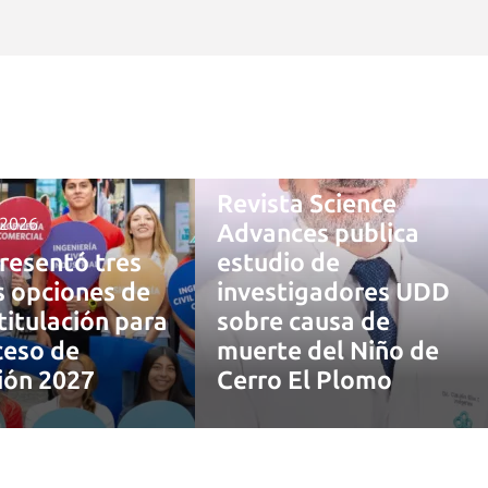
4 agosto, 2026
Revista Science
 2026
Advances publica
resentó tres
estudio de
 opciones de
investigadores UDD
titulación para
sobre causa de
ceso de
muerte del Niño de
ión 2027
Cerro El Plomo