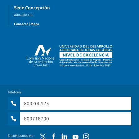
Sede Concepción
Ainavillo 456
Contacto
|
Mapa
Teléfono:
800200125
800718700
Twitter
Facebook
LinkedIn
YouTube
Instagram
Encuéntranos en: