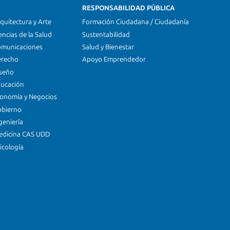
RESPONSABILIDAD PÚBLICA
quitectura y Arte
Formación Ciudadana / Ciudadanía
encias de la Salud
Sustentabilidad
omunicaciones
Salud y Bienestar
erecho
Apoyo Emprendedor
iseño
ducación
conomía y Negocios
obierno
geniería
edicina CAS UDD
icología