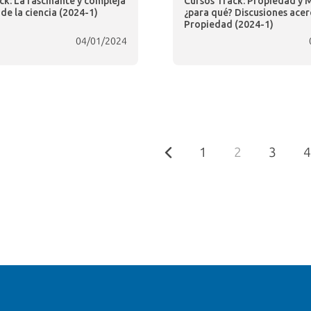
ck: La fascinante y compleja
Cursos Track: Propiedad y 
 de la ciencia (2024-1)
¿para qué? Discusiones acer
Propiedad (2024-1)
04/01/2024
1
2
3
4