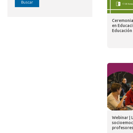
Buscar
Ceremonia 
en Educaci
Educación 
Webinar | 
socioemoci
profesore