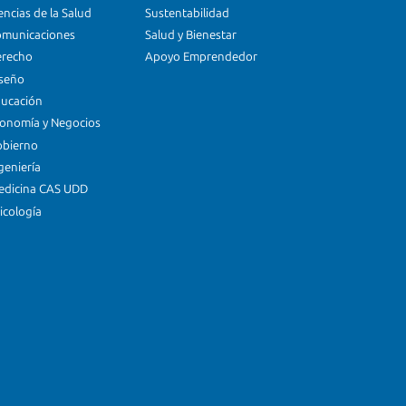
encias de la Salud
Sustentabilidad
omunicaciones
Salud y Bienestar
erecho
Apoyo Emprendedor
iseño
ducación
conomía y Negocios
obierno
geniería
edicina CAS UDD
icología