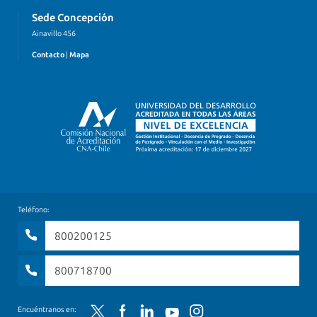
Sede Concepción
Ainavillo 456
Contacto
|
Mapa
Teléfono:
800200125
800718700
Twitter
Facebook
LinkedIn
YouTube
Instagram
Encuéntranos en: