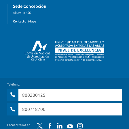
Sede Concepción
Ainavillo 456
Contacto
|
Mapa
Teléfono:
800200125
800718700
Twitter
Facebook
LinkedIn
YouTube
Instagram
Encuéntranos en: