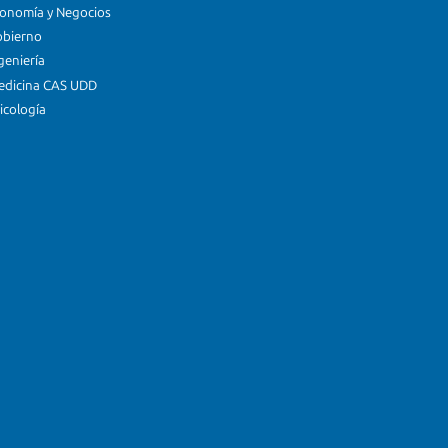
conomía y Negocios
obierno
geniería
edicina CAS UDD
icología