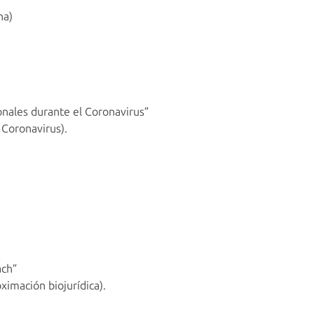
na)
sonales durante el Coronavirus”
 Coronavirus).
ach”
ximación biojurídica).