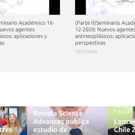
eminario Académico 16-
(Parte II)Seminario Aca
Nuevos agentes
12-2020: Nuevos agente
icos: aplicaciones y
antineoplásicos: aplicaci
as
perspectivas
18/12/2020
4 agosto, 2026
4 agosto,
Revista Science
Advances publica
Lanza
tres
estudio de
Chile 