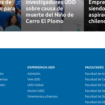
es de
investigadores UDD
Empre
ón para
sobre causa de
siendo
muerte del Niño de
aspira
7
Cerro El Plomo
chilen
EXPERIENCIA UDD
FACULTADES
dor
Admisión
Facultad de Ar
ientas
Vive UDD
Facultad de Ci
edor
UDD Global
Facultad de C
Alumni UDD
Facultad de D
Ceremonias y Eventos
Facultad de D
Facultad de E