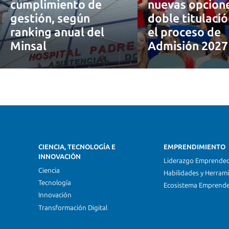
cumplimiento de
nuevas opcion
gestión, según
doble titulaci
ranking anual del
el proceso de
Minsal
Admisión 202
CIENCIA, TECNOLOGÍA E
EMPRENDIMIENTO
INNOVACIÓN
Liderazgo Emprende
Ciencia
Habilidades y Herram
Tecnología
Ecosistema Emprend
Innovación
Transformación Digital