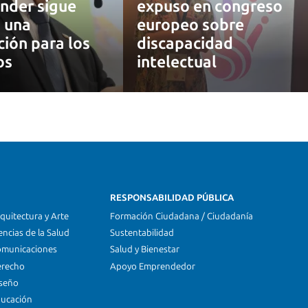
nder sigue
expuso en congreso
 una
europeo sobre
ción para los
discapacidad
os
intelectual
RESPONSABILIDAD PÚBLICA
quitectura y Arte
Formación Ciudadana / Ciudadanía
encias de la Salud
Sustentabilidad
omunicaciones
Salud y Bienestar
erecho
Apoyo Emprendedor
iseño
ducación