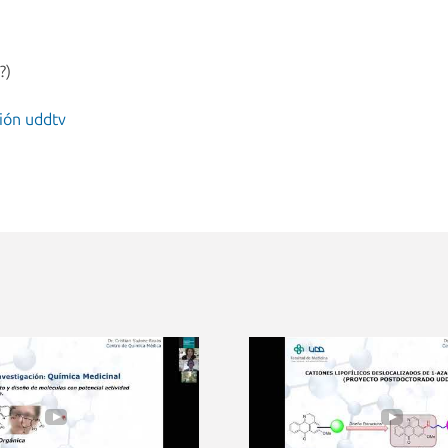
?)
ión uddtv