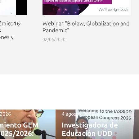
démico16-
Webinar "Biolaw, Globalization and
s
Pandemic"
ones y
02/06/2020
 2026
4 agosto, 2026
miento GEM
Investigadora de
2025/2026:
Educación UDD