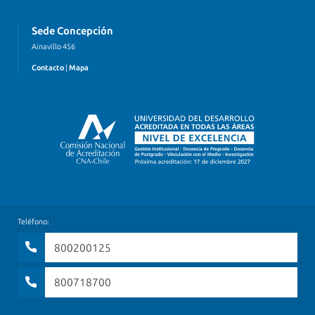
Sede Concepción
Ainavillo 456
Contacto
|
Mapa
Teléfono:
800200125
800718700