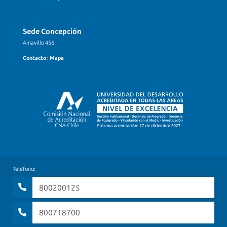
Sede Concepción
Ainavillo 456
Contacto
|
Mapa
Teléfono:
800200125
800718700