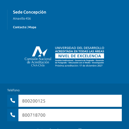
Sede Concepción
Ainavillo 456
Contacto
|
Mapa
Teléfono:
800200125
800718700