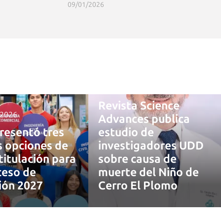
09/01/2026
4 agosto, 2026
Revista Science
 2026
Advances publica
resentó tres
estudio de
 opciones de
investigadores UDD
titulación para
sobre causa de
ceso de
muerte del Niño de
ión 2027
Cerro El Plomo