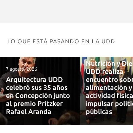
LO QUE ESTÁ PASANDO EN LA UDD
7 agosto, 2026
Nutrición y Die
7 agosto, 2026
UDD realiza
Arquitectura UDD
encuentro sob
celebró sus 35 años
alimentación y
en Concepción junto
actividad físic
al premio Pritzker
impulsar políti
Rafael Aranda
públicas