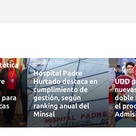
5 agosto, 2026
tética
4 agosto,
Hospital Padre
re
Hurtado destaca en
UDD p
cumplimiento de
nuevas
a para
gestión, según
doble 
cas
ranking anual del
el pro
Minsal
Admis