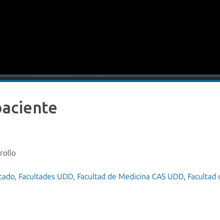
paciente
rollo
cado
,
Facultades UDD
,
Facultad de Medicina CAS UDD
,
Facultad