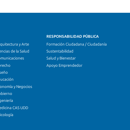
RESPONSABILIDAD PÚBLICA
quitectura y Arte
Formación Ciudadana / Ciudadanía
encias de la Salud
Sustentabilidad
omunicaciones
Salud y Bienestar
erecho
Apoyo Emprendedor
iseño
ducación
conomía y Negocios
obierno
geniería
edicina CAS UDD
icología