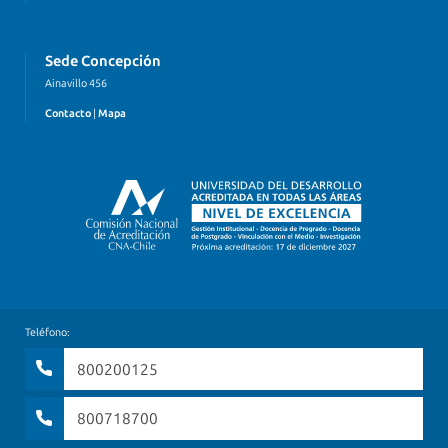
Sede Concepción
Ainavillo 456
Contacto
|
Mapa
Teléfono:
800200125
800718700