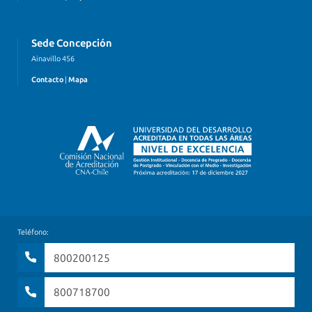
Sede Concepción
Ainavillo 456
Contacto
|
Mapa
Teléfono:
800200125
800718700