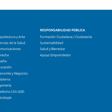
RESPONSABILIDAD PÚBLICA
quitectura y Arte
Formación Ciudadana / Ciudadanía
encias de la Salud
Sustentabilidad
omunicaciones
Salud y Bienestar
erecho
Apoyo Emprendedor
iseño
ducación
conomía y Negocios
obierno
geniería
edicina CAS UDD
icología