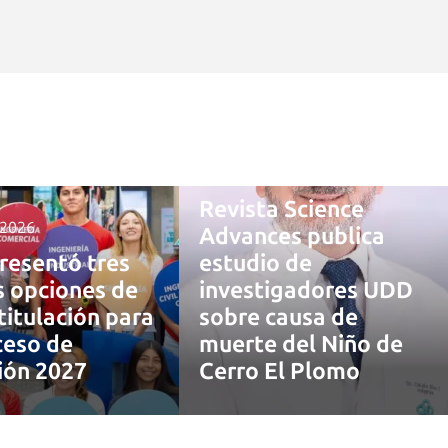
4 agosto, 2026
Revista Science
 2026
Advances publica
resentó tres
estudio de
 opciones de
investigadores UDD
titulación para
sobre causa de
ceso de
muerte del Niño de
ión 2027
Cerro El Plomo