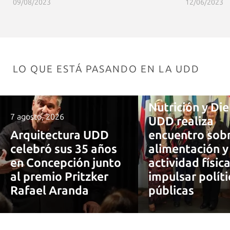
09/08/2023
12/06/2023
LO QUE ESTÁ PASANDO EN LA UDD
7 agosto, 2026
Nutrición y Die
7 agosto, 2026
UDD realiza
Arquitectura UDD
encuentro sob
celebró sus 35 años
alimentación y
en Concepción junto
actividad físic
al premio Pritzker
impulsar políti
Rafael Aranda
públicas