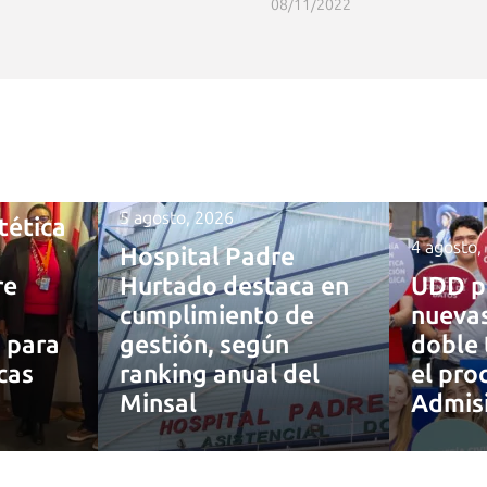
08/11/2022
5 agosto, 2026
tética
4 agosto,
Hospital Padre
re
Hurtado destaca en
UDD p
cumplimiento de
nuevas
a para
gestión, según
doble 
cas
ranking anual del
el pro
Minsal
Admis