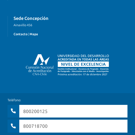
Sede Concepción
Ainavillo 456
Contacto
|
Mapa
Teléfono:
800200125
800718700